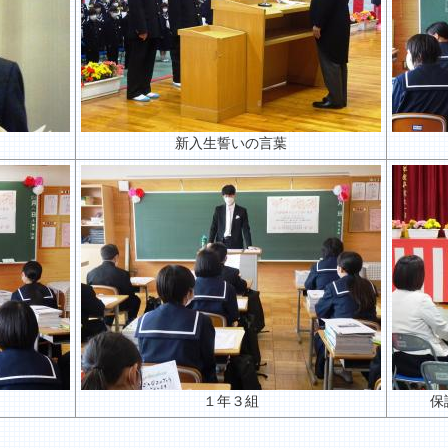
新入生誓いの言葉
１年３組
保