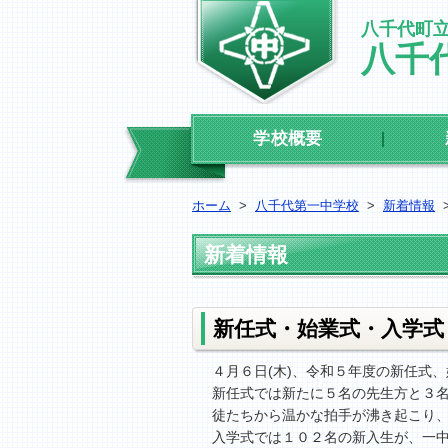
八千代町
八千
学校概要
ホーム
>
八千代第一中学校
>
新着情報
新着情報
新任式・始業式・入学式
４月６日(木)、令和５年度の新任式
新任式では新たに５名の先生方と３
徒たちから温かな拍手が沸き起こり
入学式では１０２名の新入生が、一