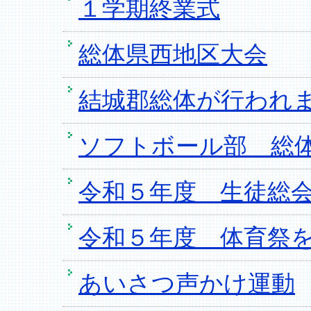
１学期終業式
総体県西地区大会
結城郡総体が行われ
ソフトボール部 総
令和５年度 生徒総
令和５年度 体育祭
あいさつ声かけ運動