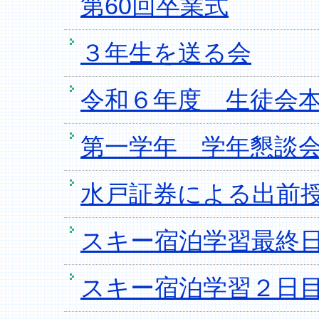
第60回卒業式
３年生を送る会
令和６年度 生徒会
第一学年 学年懇談
水戸証券による出前授
スキー宿泊学習最終
スキー宿泊学習２日