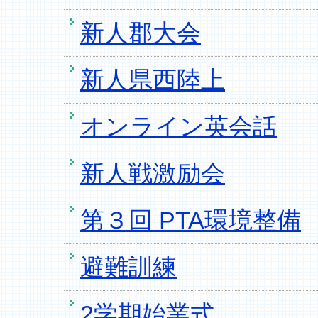
新人郡大会
新人県西陸上
オンライン英会話
新人戦激励会
第３回 PTA環境整備
避難訓練
2学期始業式