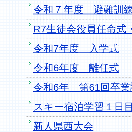
令和７年度 避難訓
R7生徒会役員任命式
令和7年度 入学式
令和6年度 離任式
令和6年 第61回卒
スキー宿泊学習１日目 
新人県西大会