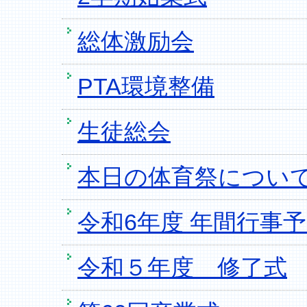
総体激励会
PTA環境整備
生徒総会
本日の体育祭につい
令和6年度 年間行事
令和５年度 修了式