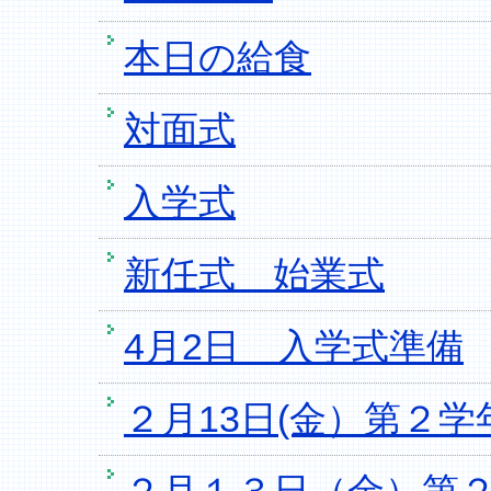
本日の給食
対面式
入学式
新任式 始業式
4月2日 入学式準備
２月13日(金）第２