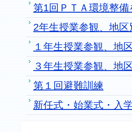
第1回ＰＴＡ環境整備
2年生授業参観、地区
１年生授業参観、地
３年生授業参観、地
第１回避難訓練
新任式・始業式・入