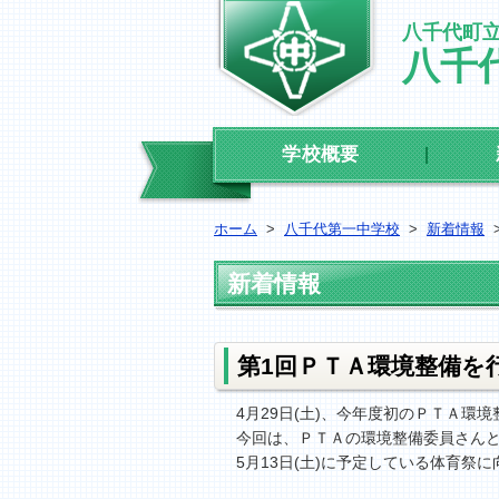
八千代町
八千
学校概要
ホーム
>
八千代第一中学校
>
新着情報
新着情報
第1回ＰＴＡ環境整備を
4月29日(土)、今年度初のＰＴＡ
今回は、ＰＴＡの環境整備委員さんと
5月13日(土)に予定している体育