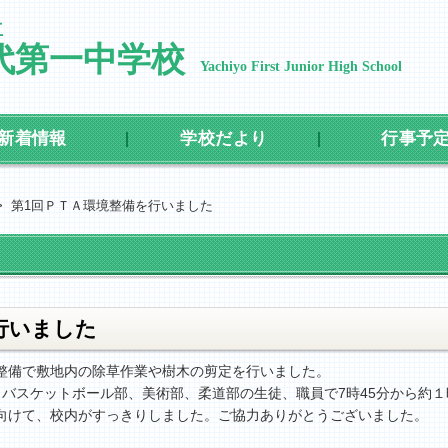
立
代第一中学校
Yachiyo First Junior High School
新着情報
学校だより
行事予
>
第1回ＰＴＡ環境整備を行いました
行いました
環境整備で敷地内の除草作業や樹木の剪定を行いました。
バスケットボール部、美術部、柔道部の生徒、職員で7時45分から約
祭に向けて、校内がすっきりしました。ご協力ありがとうございました。