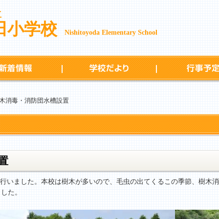
立
田小学校
Nishitoyoda Elementary School
新着情報
学校だより
木消毒・消防団水槽設置
置
を行いました。本校は樹木が多いので、毛虫の出てくるこの季節、樹木
ました。