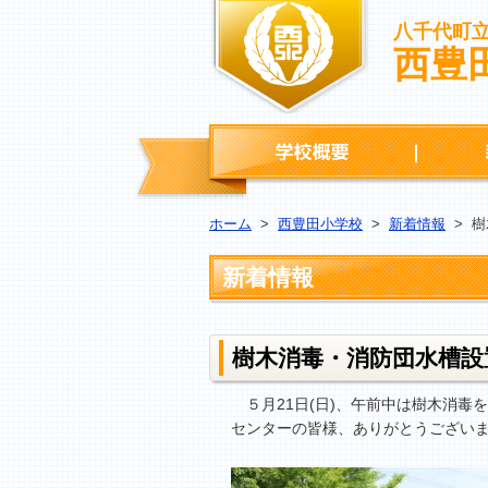
八千代町
西豊
学校概要
ホーム
>
西豊田小学校
>
新着情報
>
樹
新着情報
樹木消毒・消防団水槽設
５月21日(日)、午前中は樹木消毒
センターの皆様、ありがとうござい