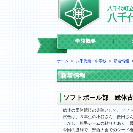
八千代町
八千
学校概要
ホーム
>
八千代第一中学校
>
新着情報
新着情報
ソフトボール部 総体古
総体の団体競技の先陣として、ソフ
試合は、３年生の小谷さん、飯田さ
しかし、相手チームの粘りもあり、
今回の勝利で、県西大会でのシード