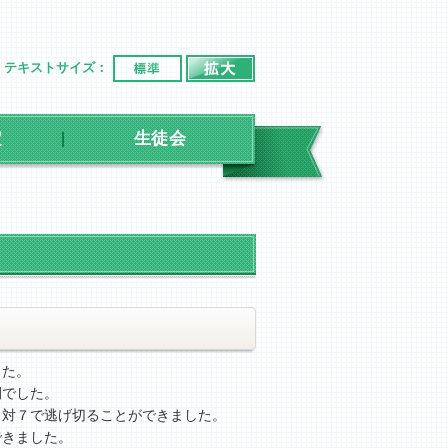
標準
拡大
テキストサイズ：
定
生徒会
した。
開でした。
８対７で逃げ切ることができました。
できました。