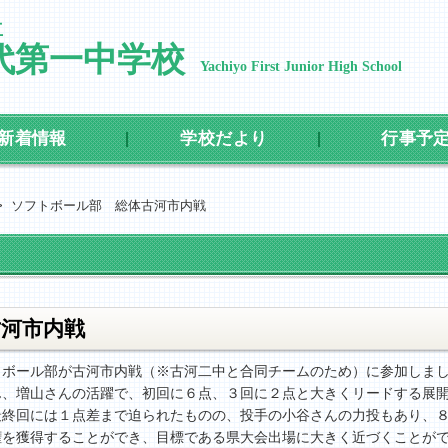
立
代第一中学校
Yachiyo First Junior High School
新着情報
学校だより
行事予
>
ソフトボール部 総体古河市内戦
河市内戦
トボール部が古河市内戦（※古河二中と合同チームのため）に参加しま
ん、増山さんの活躍で、初回に６点、３回に２点と大きくリードする展
最終回には１点差まで迫られたものの、投手の小谷さんの力投もあり、
権を獲得することができ、目標である県大会出場に大きく近づくことが