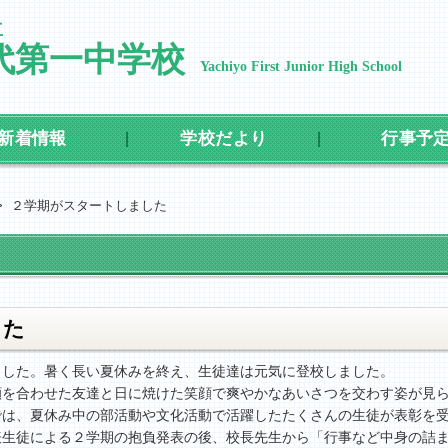
立
代第一中学校
Yachiyo First Junior High School
新着情報
学校だより
行事予
>
２学期がスタートしました
した
ました。暑く長い夏休みを終え、生徒達は元気に登校しました。
顔を合わせた友達と日に焼けた笑顔で爽やかなあいさつを交わす姿が見
では、夏休み中の部活動や文化活動で活躍したたくさんの生徒が表彰を
表生徒による２学期の抱負発表の後、校長先生から「行事など中身の詰