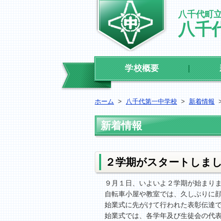
八千代町
八千
学校概要
ホーム
>
八千代第一中学校
>
新着情報
新着情報
２学期がスタートしま
９月１日、いよいよ２学期が始まり
自転車小屋や教室では、久しぶりに
始業式に先がけて行われた表彰伝達
始業式では、各学年及び生徒会の代