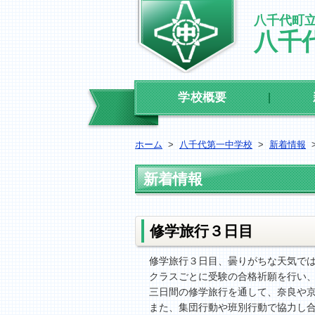
八千代町
八千
学校概要
ホーム
>
八千代第一中学校
>
新着情報
新着情報
修学旅行３日目
修学旅行３日目、曇りがちな天気で
クラスごとに受験の合格祈願を行い
三日間の修学旅行を通して、奈良や
また、集団行動や班別行動で協力し