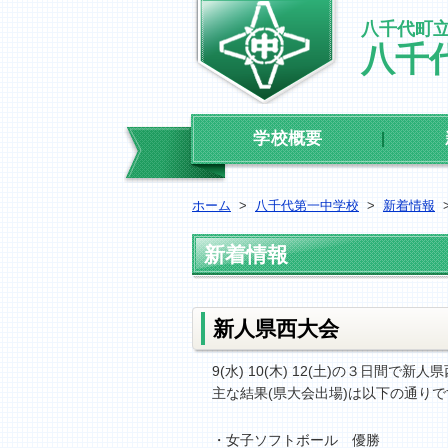
八千代町
八千
学校概要
ホーム
>
八千代第一中学校
>
新着情報
新着情報
新人県西大会
9(水) 10(木) 12(土)の３日
主な結果(県大会出場)は以下の通りで
・女子ソフトボール 優勝