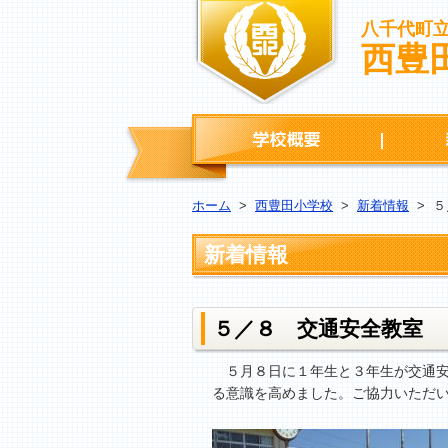
八千代町
西豊
学校概要
ホーム
>
西豊田小学校
>
新着情報
>
５
新着情報
５／８ 交通安全教室
５月８日に１年生と３年生が交通安
る意識を高めました。ご協力いただ