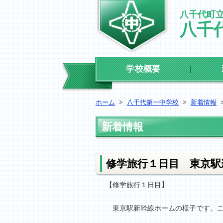
八千代町
八千
学校概要
ホーム
>
八千代第一中学校
>
新着情報
新着情報
修学旅行１日目 東京駅
【修学旅行１日目】
東京駅新幹線ホームの様子です。こ