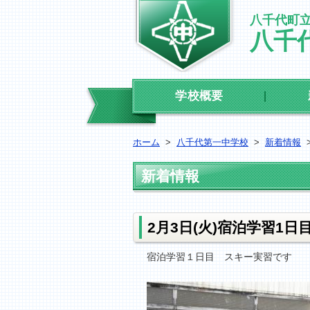
八千代町
八千
学校概要
ホーム
>
八千代第一中学校
>
新着情報
新着情報
2月3日(火)宿泊学習1日
宿泊学習１日目 スキー実習です