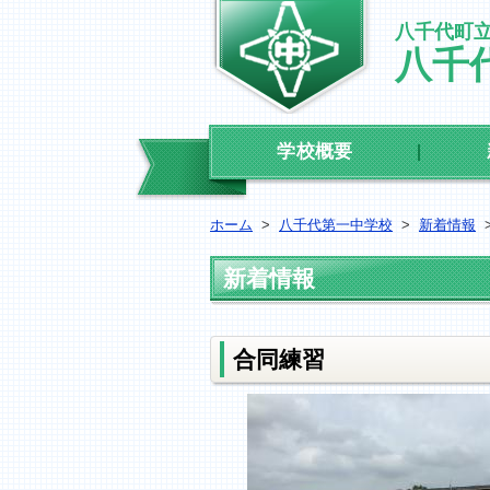
八千代町
八千
学校概要
ホーム
>
八千代第一中学校
>
新着情報
新着情報
合同練習