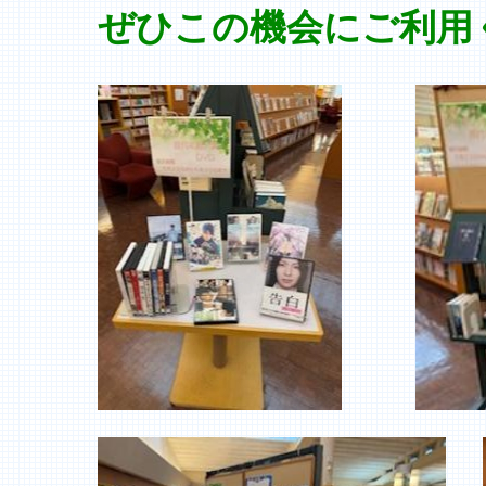
ぜひ
この機
会
に
ご
利用