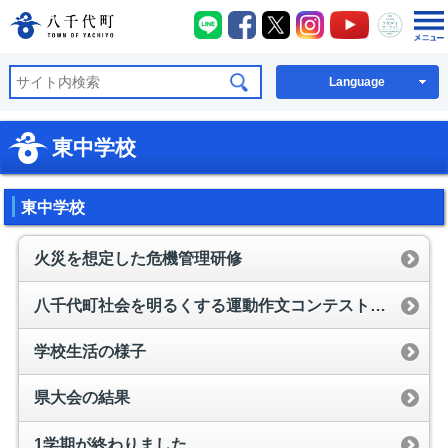
八千代町LINE
八千代町Facebook
八千代町X
八千代町Instagra
八千代町You
八千代
八千代町公式ホームページ
Language
東中学校
東中学校
火災を想定した危機管理研修
八千代町社会を明るくする運動作文コンテスト表彰式
学校生活の様子
県大会の結果
1学期が終わりました