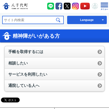
八千代町LINE
八千代町Facebook
八千代町X
八千代町Instagra
八千代町You
八千代
八千代町公式ホームページ
Language
精神障がいがある方
手帳を取得するには
相談したい
サービスを利用したい
通院している人へ