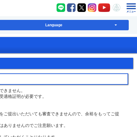
八千代町LINE
八千代町Facebook
八千代町X
八千代町Instagram
八千代町YouT
八千代
Language
できません。
受適格証明が必要です。
をご提出いただいても審査できませんので、余裕をもってご提
はありませんのでご注意願います。