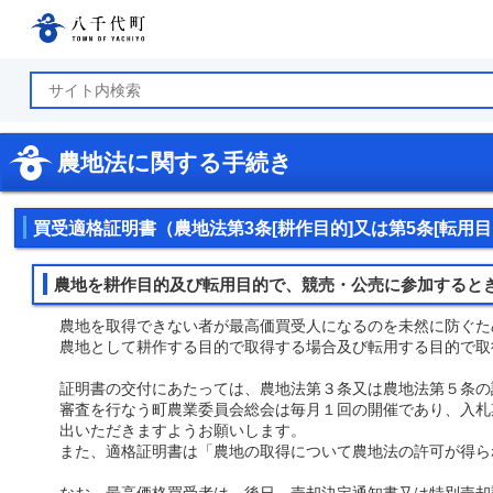
八千代町公式ホームページ
農地法に関する手続き
買受適格証明書（農地法第3条[耕作目的]又は第5条[転用
農地を耕作目的及び転用目的で、競売・公売に参加すると
農地を取得できない者が最高価買受人になるのを未然に防ぐた
農地として耕作する目的で取得する場合及び転用する目的で取
証明書の交付にあたっては、農地法第３条又は農地法第５条の
審査を行なう町農業委員会総会は毎月１回の開催であり、入札
出いただきますようお願いします。
また、適格証明書は「農地の取得について農地法の許可が得ら