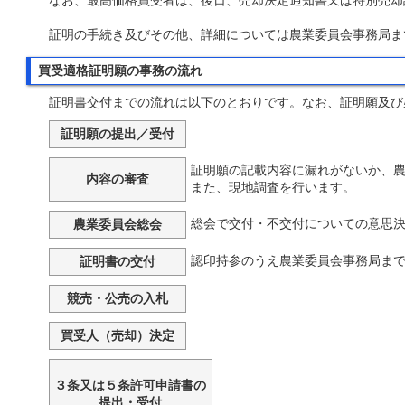
なお、最高価格買受者は、後日、売却決定通知書又は特別売却
証明の手続き及びその他、詳細については農業委員会事務局ま
買受適格証明願の事務の流れ
証明書交付までの流れは以下のとおりです。なお、証明願及び
証明願の提出／受付
証明願の記載内容に漏れがないか、農
内容の審査
また、現地調査を行います。
総会で交付・不交付についての意思
農業委員会総会
認印持参のうえ農業委員会事務局ま
証明書の交付
競売・公売の入札
買受人（売却）決定
３条又は５条許可申請書の
提出・受付