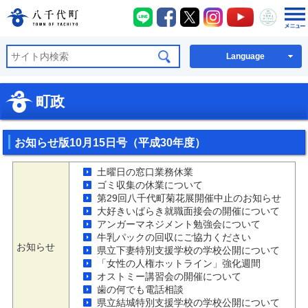
八千代町LINE
八千代町Facebook
八千代町X
八千代町Instagra
八千代町You
八千代
八千代町公式ホームページ
Language
町政
お知らせ版10月15日号（平成30年度）
土曜日の窓口業務休業
ゴミ収集の休業について
第29回八千代町菊花展開催中止のお知らせ
大好きいばらき就職面接会の開催について
アンガーマネジメント勉強会について
牛乳パックの回収にご協力ください
お知らせ
県立下妻特別支援学校の学校公開について
「女性の人権ホットライン」強化週間
オストミー講習会の開催について
歯の何でも電話相談
県立結城特別支援学校の学校公開について