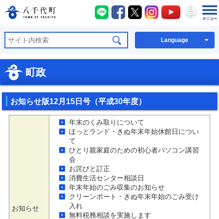
八千代町LINE
八千代町Facebook
八千代町X
八千代町Instagra
八千代町You
八千代
八千代町公式ホームページ
Language
町政
お知らせ版12月15日号（平成30年度）
年末のくみ取りについて
ほっとランド・きぬ年末年始休館日につい
て
ひとり親家庭のための初心者パソコン講習
会
お詫びと訂正
消費生活センター相談日
年末年始のごみ収集のお知らせ
クリーンポート・きぬ年末年始のごみ受け
入れ
お知らせ
無料税務相談を実施します