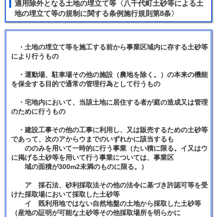
適用除外となる土地の埋立て等〈八千代町土砂等による土
地の埋立て等の規制に関する条例施行規則第8条〉
・土地の埋立て等を施工する前から事業区域内に存する土砂等
により行うもの
・運動場、駐車場その他の施設（農地を除く。）の本来の機能
を保全する目的で通常の管理行為として行うもの
・宅地内において、当該土地に居住する者が庭の造成又は管理
のために行うもの
・建設工事その他の工事に利用し、又は販売するための土砂等
であって、次のアからウまでのいずれかに該当するも
ののみを用いて一時的に行う事業（たい積に限る。イ又はウ
に掲げる土砂等を用いて行う事業については、事業区
域の面積が300m2未満のものに限る。）
ア 採石法、砂利採取法その他の法令に基づき許認可等を受
けた採取場において採取した土砂等
イ 既利用地ではない自然地盤の土地から採取した土砂等
（産地の証明が可能な土砂等その他採取場所を明らかに