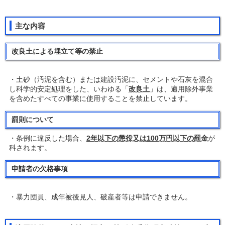
主な内容
改良土による埋立て等の禁止
・土砂（汚泥を含む）または建設汚泥に、セメントや石灰を混合
し科学的安定処理をした、いわゆる「
改良土
」は、適用除外事業
を含めたすべての事業に使用することを禁止しています。
罰則について
・条例に違反した場合、
2年以下の懲役又は100万円以下の罰金
が
科されます。
申請者の欠格事項
・暴力団員、成年被後見人、破産者等は申請できません。