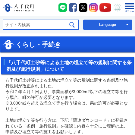
八千代町LINE
八千代町Facebook
八千代町X
八千代町Instagra
八千代町You
八千代
八千代町公式ホームページ
Language
くらし・手続き
「八千代町土砂等による土地の埋立て等の規制に関する条
例及び施行規則」について
八千代町土砂等による土地の埋立て等の規制に関する条例及び施
行規則が改正されました。
令和７年４月１日より、事業面積が3,000m2以下の埋立て等を行
う場合、町の許可が必要となります。
※3,000m2を超える埋立て等を行う場合は、県の許可が必要とな
ります。
土地の埋立て等を行う方は、下記「関連ダウンロード」に登録さ
れている「条例・施行規則」を確認し内容を十分にご理解の上、
申請及び埋立て等の施工をお願いします。