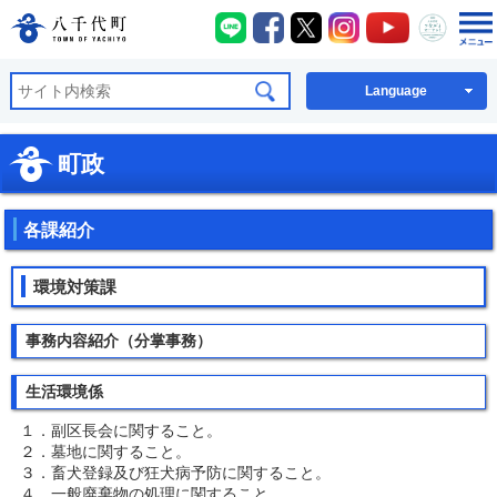
八千代町LINE
八千代町Facebook
八千代町X
八千代町Instagra
八千代町You
八千代
八千代町公式ホームページ
Language
町政
各課紹介
環境対策課
事務内容紹介（分掌事務）
生活環境係
１．副区長会に関すること。
２．墓地に関すること。
３．畜犬登録及び狂犬病予防に関すること。
４．一般廃棄物の処理に関すること。