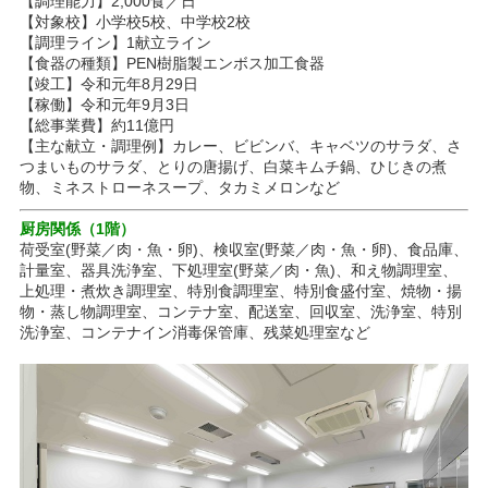
【調理能力】2,000食／日
【対象校】小学校5校、中学校2校
【調理ライン】1献立ライン
【食器の種類】PEN樹脂製エンボス加工食器
【竣工】令和元年8月29日
【稼働】令和元年9月3日
【総事業費】約11億円
【主な献立・調理例】カレー、ビビンバ、キャベツのサラダ、さ
つまいものサラダ、とりの唐揚げ、白菜キムチ鍋、ひじきの煮
物、ミネストローネスープ、タカミメロンなど
厨房関係（1階）
荷受室(野菜／肉・魚・卵)、検収室(野菜／肉・魚・卵)、食品庫、
計量室、器具洗浄室、下処理室(野菜／肉・魚)、和え物調理室、
上処理・煮炊き調理室、特別食調理室、特別食盛付室、焼物・揚
物・蒸し物調理室、コンテナ室、配送室、回収室、洗浄室、特別
洗浄室、コンテナイン消毒保管庫、残菜処理室など