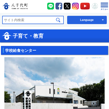
八千代町LINE
八千代町Facebook
八千代町X
八千代町Instagra
八千代町You
八千代
八千代町公式ホームページ
Language
子育て・教育
学校給食センター