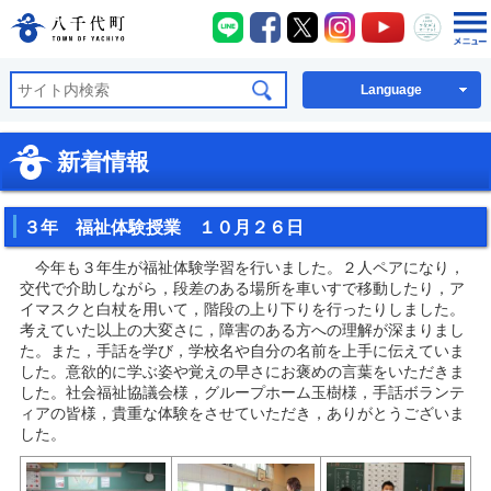
八千代町LINE
八千代町Facebook
八千代町X
八千代町Instagra
八千代町You
八千代
八千代町公式ホームページ
Language
新着情報
３年 福祉体験授業 １０月２６日
今年も３年生が福祉体験学習を行いました。２人ペアになり，
交代で介助しながら，段差のある場所を車いすで移動したり，ア
イマスクと白杖を用いて，階段の上り下りを行ったりしました。
考えていた以上の大変さに，障害のある方への理解が深まりまし
た。また，手話を学び，学校名や自分の名前を上手に伝えていま
した。意欲的に学ぶ姿や覚えの早さにお褒めの言葉をいただきま
した。社会福祉協議会様，グループホーム玉樹様，手話ボランテ
ィアの皆様，貴重な体験をさせていただき，ありがとうございま
した。