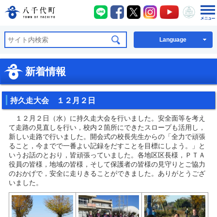
八千代町LINE
八千代町Facebook
八千代町X
八千代町Instagra
八千代町You
八千代
八千代町公式ホームページ
Language
新着情報
持久走大会 １２月２日
１２月２日（水）に持久走大会を行いました。安全面等を考え
て走路の見直しを行い，校内２箇所にできたスロープも活用し，
新しい走路で行いました。開会式の校長先生からの「全力で頑張
ること，今までで一番よい記録をだすことを目標にしよう。」と
いうお話のとおり，皆頑張っていました。各地区区長様，ＰＴＡ
役員の皆様，地域の皆様，そして保護者の皆様の見守りとご協力
のおかげで，安全に走りきることができました。ありがとうござ
いました。