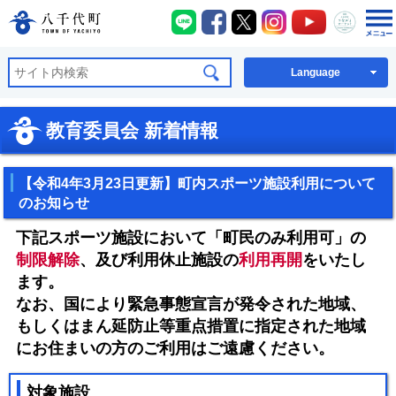
八千代町LINE
八千代町Facebook
八千代町X
八千代町Instagra
八千代町You
八千代
八千代町公式ホームページ
Language
教育委員会 新着情報
【令和4年3月23日更新】町内スポーツ施設利用について
のお知らせ
下記スポーツ施設において「町民のみ利用可
」の
制限解除
、及び利用休止施設の
利用再開
を
いたし
ます。
なお、国により緊急事態宣言が発令された地域、
もしくは
まん延防止等重点措置に指定された地域
にお住まいの方のご利用はご遠慮ください。
対象施設