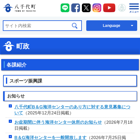
八千代町LINE
八千代町Facebook
八千代町X
八千代町Instagra
八千代町You
八千代
八千代町公式ホームページ
Language
町政
各課紹介
スポーツ振興課
お知らせ
八千代町B＆G海洋センターのあり方に対する意見募集につ
いて
（2025年12月24日掲載）
お盆期間に伴う海洋センター休所のお知らせ
（2026年7月18
日掲載）
B＆G海洋センターを一般開放します
（2026年7月25日掲