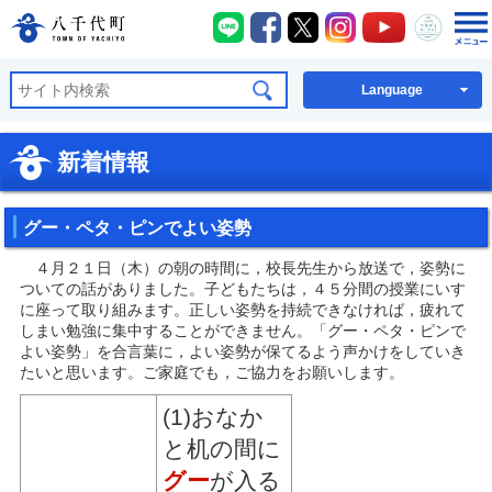
八千代町LINE
八千代町Facebook
八千代町X
八千代町Instagra
八千代町You
八千代
八千代町公式ホームページ
Language
新着情報
グー・ペタ・ピンでよい姿勢
４月２１日（木）の朝の時間に，校長先生から放送で，姿勢に
ついての話がありました。子どもたちは，４５分間の授業にいす
に座って取り組みます。正しい姿勢を持続できなければ，疲れて
しまい勉強に集中することができません。「グー・ペタ・ピンで
よい姿勢」を合言葉に，よい姿勢が保てるよう声かけをしていき
たいと思います。ご家庭でも，ご協力をお願いします。
(1)おなか
と机の間に
グー
が入る