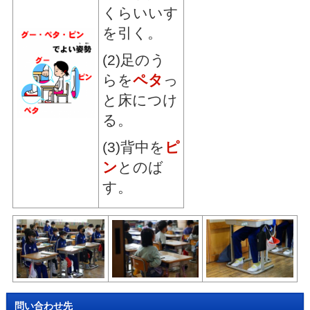
くらいいす
を引く。
(2)足のう
らを
ペタ
っ
と床につけ
る。
(3)背中を
ピ
ン
とのば
す。
問い合わせ先