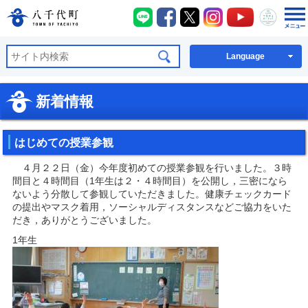
八千代町LINE
八千代町Facebook
八千代町X
八千代町Instagra
八千代町You
八千代
八千代町公式ホームページ
Language
新着情報
はじめての授業参観
４月２２日（金）今年度初めての授業参観を行いました。３時
間目と４時間目（1年生は２・４時間目）を公開し，三密になら
ないよう分散して参観していただきました。健康チェックカード
の提出やマスク着用，ソーシャルディスタンスなどご協力をいた
だき，ありがとうございました。
1年生