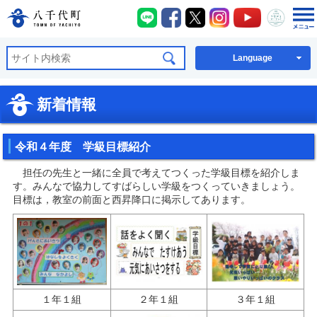
八千代町LINE
八千代町Facebook
八千代町X
八千代町Instagra
八千代町You
八千代
八千代町公式ホームページ
Language
新着情報
令和４年度 学級目標紹介
担任の先生と一緒に全員で考えてつくった学級目標を紹介しま
す。みんなで協力してすばらしい学級をつくっていきましょう。
目標は，教室の前面と西昇降口に掲示してあります。
１年１組
２年１組
３年１組