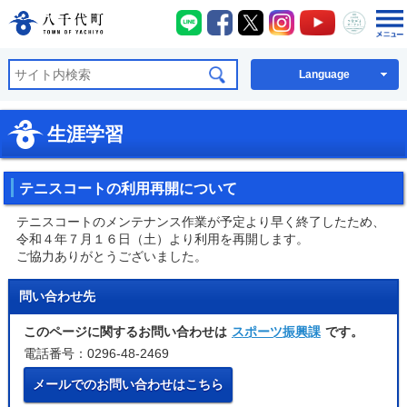
八千代町LINE
八千代町Facebook
八千代町X
八千代町Instagra
八千代町You
八千代
八千代町公式ホームページ
Language
生涯学習
テニスコートの利用再開について
テニスコートのメンテナンス作業が予定より早く終了したため、
令和４年７月１６日（土）より利用を再開します。
ご協力ありがとうございました。
問い合わせ先
このページに関するお問い合わせは
スポーツ振興課
です。
電話番号：0296-48-2469
メールでのお問い合わせはこちら