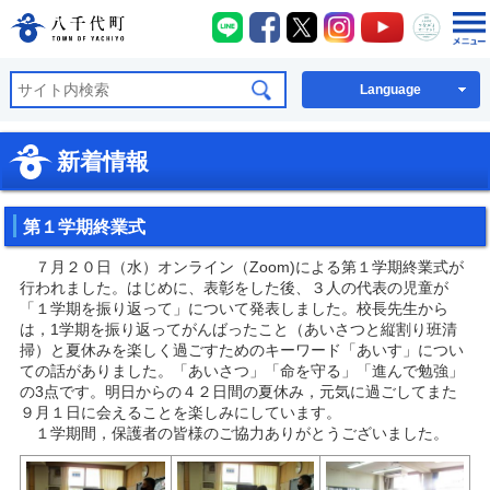
八千代町LINE
八千代町Facebook
八千代町X
八千代町Instagra
八千代町You
八千代
八千代町公式ホームページ
Language
新着情報
第１学期終業式
７月２０日（水）オンライン（Zoom)による第１学期終業式が
行われました。はじめに、表彰をした後、３人の代表の児童が
「１学期を振り返って」について発表しました。校長先生から
は，1学期を振り返ってがんばったこと（あいさつと縦割り班清
掃）と夏休みを楽しく過ごすためのキーワード「あいす」につい
ての話がありました。「あいさつ」「命を守る」「進んで勉強」
の3点です。明日からの４２日間の夏休み，元気に過ごしてまた
９月１日に会えることを楽しみにしています。
１学期間，保護者の皆様のご協力ありがとうございました。