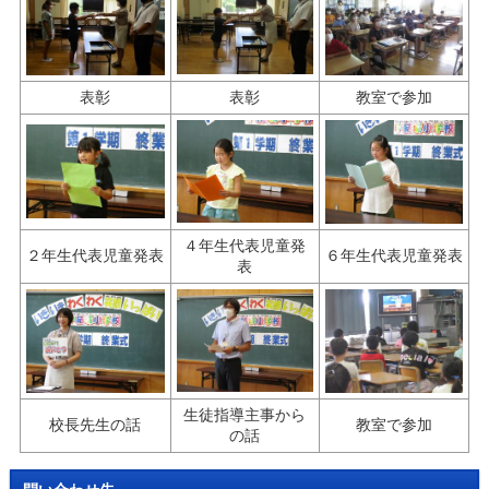
表彰
表彰
教室で参加
４年生代表児童発
２年生代表児童発表
６年生代表児童発表
表
生徒指導主事から
校長先生の話
教室で参加
の話