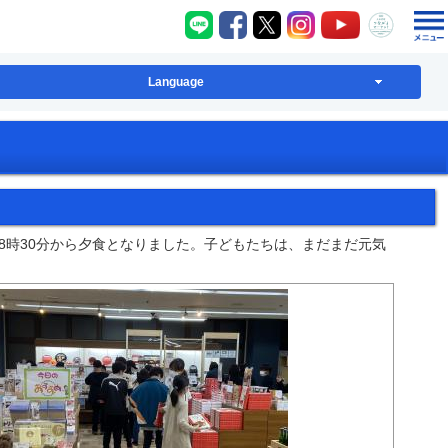
八千代町LINE
八千代町Facebook
八千代町X
八千代町Instagram
八千代町YouT
八千代
Language
8時30分から夕食となりました。子どもたちは、まだまだ元気