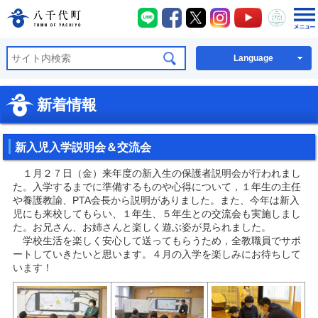
八千代町LINE
八千代町Facebook
八千代町X
八千代町Instagra
八千代町You
八千代
八千代町公式ホームページ
Language
新着情報
新入児入学説明会＆交流会
１月２７日（金）来年度の新入生の保護者説明会が行われまし
た。入学するまでに準備するものや心得について，１年生の主任
や養護教諭、PTA会長から説明がありました。また、今年は新入
児にも来校してもらい、１年生、５年生との交流会も実施しまし
た。お兄さん、お姉さんと楽しく遊ぶ姿が見られました。
学校生活を楽しく安心して送ってもらうため，全教職員でサポ
ートしていきたいと思います。４月の入学を楽しみにお待ちして
います！