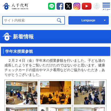
八千代町LINE
八千代町Facebook
八千代町X
八千代町Instagra
八千代町You
八千代
八千代町公式ホームページ
Language
新着情報
学年末授業参観
２月２４日（金）学年末の授業参観を行いました。子ども達の
成長したようすをご覧いただけたのではないかと思います。健康
チェックカードの提出やマスク着用などのご協力をいただき，あ
りがとうございました。