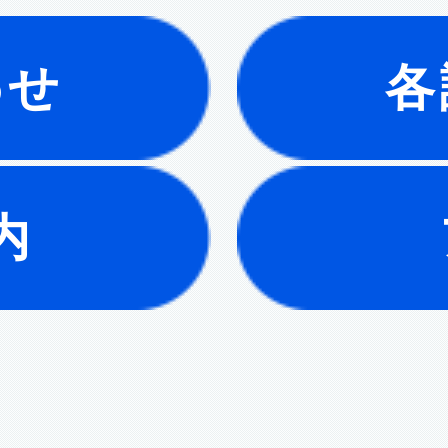
わせ
各
内