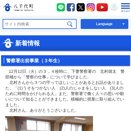
八千代町LINE
八千代町Facebook
八千代町X
八千代町Instagra
八千代町You
八千代
八千代町公式ホームページ
Language
新着情報
警察署出前事業（３年生）
12月12日（火）の３，４校時に、下妻警察署の 北村雄太 警
部補から「警察の仕事」について学びました。
北村さんから３つの守ってほしいことがあるとお話がありまし
た。「(1)うそをつかない人 (2)人のじゃまをしない人 (3)人の
ために時間をかけられる人」また、警察署で働く人々の思いや願
いについて知ることができました。積極的に授業に取り組んでい
ました。
北村さん、ありがとうございました。