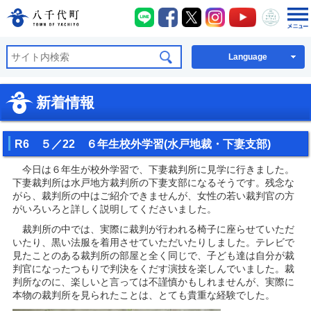
八千代町LINE
八千代町Facebook
八千代町X
八千代町Instagra
八千代町You
八千代
八千代町公式ホームページ
Language
新着情報
R6 ５／22 ６年生校外学習(水戸地裁・下妻支部)
今日は６年生が校外学習で、下妻裁判所に見学に行きました。
下妻裁判所は水戸地方裁判所の下妻支部になるそうです。残念な
がら、裁判所の中はご紹介できませんが、女性の若い裁判官の方
がいろいろと詳しく説明してくださいました。
裁判所の中では、実際に裁判が行われる椅子に座らせていただ
いたり、黒い法服を着用させていただいたりしました。テレビで
見たことのある裁判所の部屋と全く同じで、子ども達は自分が裁
判官になったつもりで判決をくだす演技を楽しんでいました。裁
判所なのに、楽しいと言っては不謹慎かもしれませんが、実際に
本物の裁判所を見られたことは、とても貴重な経験でした。