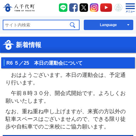
八千代町LINE
八千代町Facebook
八千代町X
八千代町Instagra
八千代町You
八千代
八千代町公式ホームページ
Language
新着情報
R6 ５／25 本日の運動会について
おはようございます。本日の運動会は、予定通
り行います。
午前８時３０分、開会式開始です。よろしくお
願いいたします。
なお、重ね重ね申し上げますが、来賓の方以外の
駐車スペースはございませんので、できる限り徒
歩や自転車でのご来校にご協力願います。