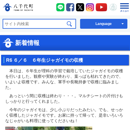
八千代町LINE
八千代町Facebook
八千代町X
八千代町Instagra
八千代町You
八千代
八千代町公式ホームページ
Language
新着情報
R6 ６／６ ６年生ジャガイモの収穫
本日は、６年生が理科の学習で栽培していたジャガイモの収穫
を行いました。観察や実験が終わり、葉っぱも枯れてきたので、
いよいよ収穫です。みんな、軍手や長靴持参で収穫に臨みまし
た。
あっという間に収穫は終わり・・・。マルチシートの片付けも
しっかりと行ってくれました。
今年のジャガイモは、少し小ぶりだったみたい。でも、せっか
く収穫したジャガイモです。お家に持って帰って、是非いろいろ
なじゃがいも料理に使ってくださいね！