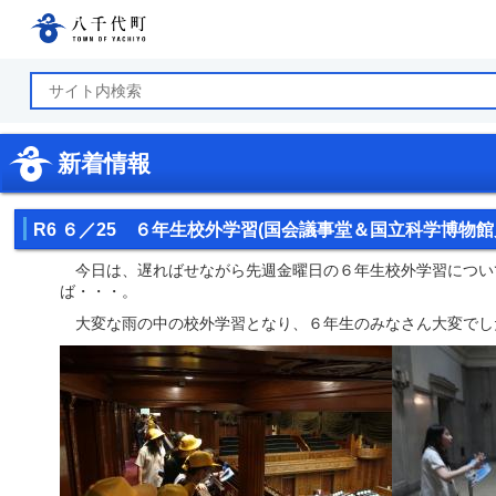
八千代町公式ホームページ
新着情報
R6 ６／25 ６年生校外学習(国会議事堂＆国立科学博物館
今日は、遅ればせながら先週金曜日の６年生校外学習につい
ば・・・。
大変な雨の中の校外学習となり、６年生のみなさん大変でし