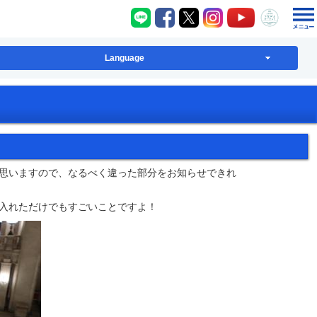
八千代町LINE
八千代町Facebook
八千代町X
八千代町Instagram
八千代町YouT
八千代
Language
思いますので、なるべく違った部分をお知らせできれ
入れただけでもすごいことですよ！