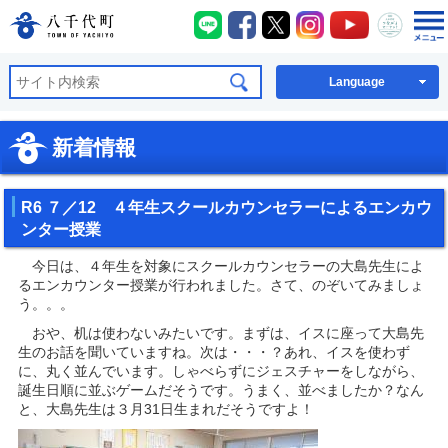
八千代町LINE
八千代町Facebook
八千代町X
八千代町Instagra
八千代町You
八千代
八千代町公式ホームページ
Language
新着情報
R6 ７／12 ４年生スクールカウンセラーによるエンカウ
ンター授業
今日は、４年生を対象にスクールカウンセラーの大島先生によ
るエンカウンター授業が行われました。さて、のぞいてみましょ
う。。。
おや、机は使わないみたいです。まずは、イスに座って大島先
生のお話を聞いていますね。次は・・・？あれ、イスを使わず
に、丸く並んでいます。しゃべらずにジェスチャーをしながら、
誕生日順に並ぶゲームだそうです。うまく、並べましたか？なん
と、大島先生は３月31日生まれだそうですよ！