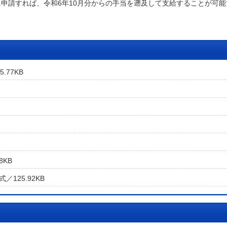
申請すれば、令和6年10月分からの手当を遡及して支給することが可能
.77KB
8KB
式／125.92KB