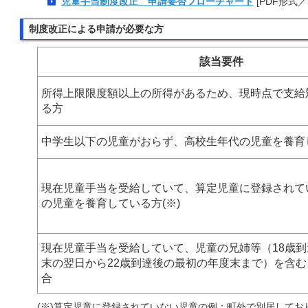
児童手当制度改正 申請要否フローチャート
[PDF形式／5
制度改正による申請が必要な方
該当要件
所得上限限度額以上の所得があるため、現時点で支給
る方
中学生以下の児童がおらず、高校生年代の児童を養育
現在児童手当を受給していて、算定児童に登録されて
の児童を養育している方(※)
現在児童手当を受給していて、児童の兄姉等（18歳
末の翌日から22歳到達後の最初の年度末まで）を含
合
(※)算定児童に登録されていない児童の例：町外で別居して