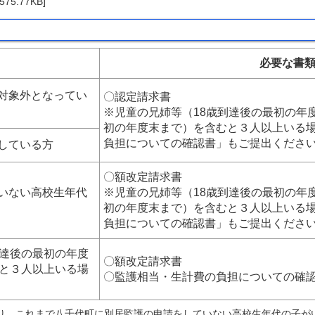
75.77KB]
必要な書
対象外となってい
〇認定請求書
※児童の兄姉等（18歳到達後の最初の年度
初の年度末まで）を含むと３人以上いる
負担についての確認書」もご提出くださ
している方
〇額改定請求書
いない高校生年代
※児童の兄姉等（18歳到達後の最初の年度
初の年度末まで）を含むと３人以上いる
負担についての確認書」もご提出くださ
到達後の最初の年度
〇額改定請求書
むと３人以上いる場
〇監護相当・生計費の負担についての確
おり、これまで八千代町に別居監護の申請をしていない高校生年代の子が