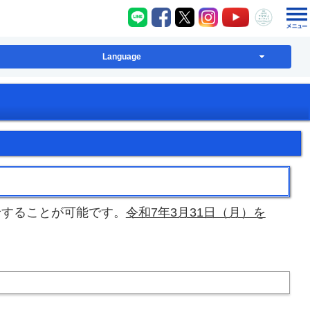
八千代町LINE
八千代町Facebook
八千代町X
八千代町Instagram
八千代町YouT
八千代
Language
給することが可能です。
令和7年3月31日（月）を
。