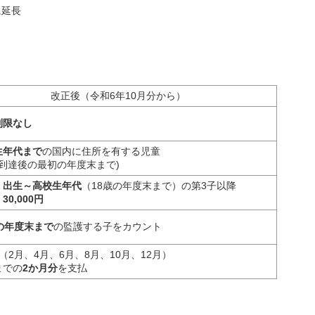
に延長
改正後（令和6年10月分から）
制限なし
生年代まで
の国内に住所を有する児童
歳到達後の最初の年度末まで)
：
出生～高校生年代
（18歳の年度末まで）の第3子以降
：
30,000円
の年度末まで
の監護する子をカウント
（2月、4月、6月、8月、10月、12月）
までの
2か月分
を支払