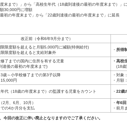
年度末まで）」から「高校生年代（18歳到達後の最初の年度末まで）」
30,000円に増額
の最初の年度末まで」から「22歳到達後の最初の年度末まで」に延長
改正前（令和6年9月分まで）
限限度額を超えると月額5,000円に減額(特例給付)
・
所得
上限限度額を超えると支給対象外
校修了までの国内に住所を有する児童
・高校
到達後の最初の年度末まで)
(18
3歳～小学校修了までの第3子以降
・対象
5,000円
・月額
生年代（18歳の年度末まで）の監護する児童をカウント
・
22歳
（2月、6月、10月）
・
年6回
での4か月分を支払
・前月
、今回の改正に伴い廃止となりますのでご了承ください。