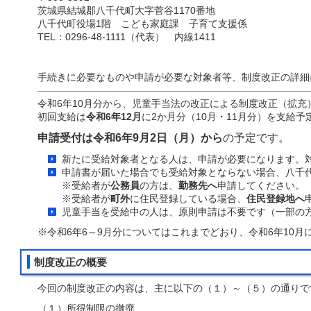
茨城県結城郡八千代町大字菅谷1170番地
八千代町役場1階 こども家庭課 子育て支援係
TEL：0296-48-1111（代表） 内線1411
手続きに必要なものや申請が必要な対象者等、制度改正の詳細
令和6年10月分から、児童手当法の改正による制度改正（拡充
初回支給は
令和6年12月
に2か月分（10月・11月分）を支給予
申請受付は令和6年9月2日（月）から
の予定です。
新たに受給対象者となる人は、申請が必要になります。
申請書が届いた場合でも受給対象とならない場合、八千
※受給者が
公務員
の方は、
勤務先へ
申請してください。
※受給者が
町外
に住民登録している場合、
住民登録地へ
児童手当を受給中の人は、原則申請は不要です（一部の
※令和6年6～9月分についてはこれまでどおり、令和6年10月
制度改正の概要
今回の制度改正の内容は、主に以下の（１）～（５）の通りで
（１）所得制限の撤廃