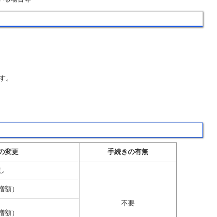
す。
の変更
手続きの有無
し
増額）
不要
増額）