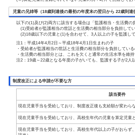
児童の兄姉等（18歳到達後の最初の年度末の翌日から 22歳到
以下の(1)及び(2)両方に該当する場合は「監護相当・生活費
(1)受給者が監護相当の世話と生活費の相当部分を負担してい
(2)18歳以下の児童と(1)を合わせて、3人以上の子を監護し
注1：平成14年4月2日～平成18年4月1日生まれの子
・受給者が監護相当の世話と生活費の相当部分を負担している
・生活費の相当部分とは、これを欠くと通常の生活水準を維持
注2：19歳～22歳となる年度の子がいても、監護する子が2人
制度改正による申請が不要な方
該当要件
現在児童手当を受給しており、制度改正後も支給額が変わら
現在児童手当を受給しており、高校生年代の児童を算定児童
現在児童手当を受給しており、高校生年代以上の子がおらず