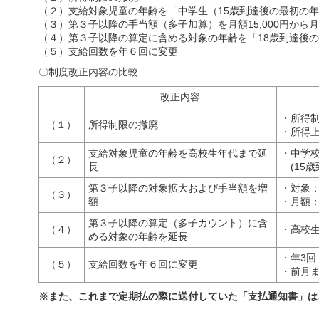
（２）支給対象児童の年齢を「中学生（15歳到達後の最初の
（３）第３子以降の手当額（多子加算）を月額15,000円から月額
（４）第３子以降の算定に含める対象の年齢を「18歳到達後
（５）支給回数を年６回に変更
〇制度改正内容の比較
改正内容
・所得制
（１）
所得制限の撤廃
・所得
支給対象児童の年齢を高校生年代まで延
・中学
（２）
長
(15歳
第３子以降の対象拡大および手当額を増
・対象：
（３）
額
・月額：1
第３子以降の算定（多子カウント）に含
（４）
・高校
める対象の年齢を延長
・年3回
（５）
支給回数を年６回に変更
・前月ま
※また、これまで定期払の際に送付していた「支払通知書」は