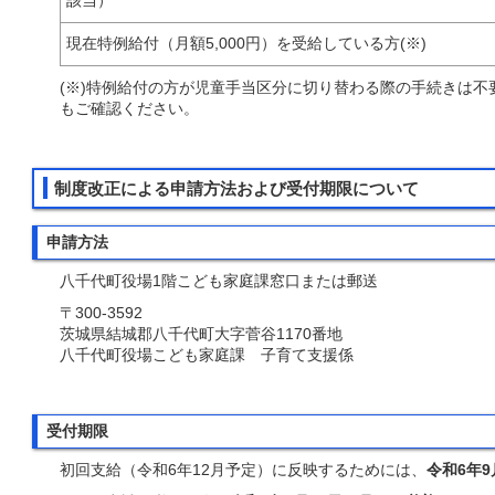
該当）
現在特例給付（月額5,000円）を受給している方(※)
(※)特例給付の方が児童手当区分に切り替わる際の手続きは
もご確認ください。
制度改正による申請方法および受付期限について
申請方法
八千代町役場1階こども家庭課窓口または郵送
〒300-3592
茨城県結城郡八千代町大字菅谷1170番地
八千代町役場こども家庭課 子育て支援係
受付期限
初回支給（令和6年12月予定）に反映するためには、
令和6年