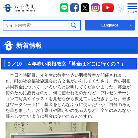
八千代町LINE
八千代町Facebook
八千代町X
八千代町Instagra
八千代町You
八千代
八千代町公式ホームページ
Language
新着情報
９／10 ４年赤い羽根教室「募金はどこに行くの？」
本日４時間目、４年生の教室で赤い羽根教室が開催されまし
た。町の社会福祉協議会の方２名がいらしてくださり、赤い羽根
共同募金について、いろいろと説明してくださいました。募金が
何のために必要なのか、何に使われるのかなど、プレゼンテーシ
ョンで写真やイラストを見せながら教えていただきました。最後
はワークシートに、募金をどんなふうに使いたいか、自分の考え
を書きました。お年寄りや障がいのある人など、全てのみんなが
暮らしやすいように募金は使われるんですね。