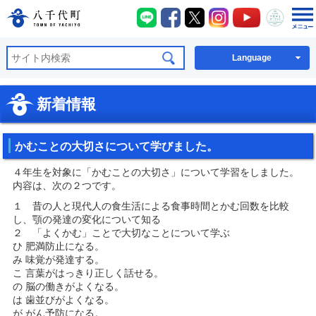
八千代町LINE
八千代町Facebook
八千代町X
八千代町Instagra
八千代町You
八千代
八千代町公式ホームページ
Language
新着情報
かむことの大切さについて学びました。
４年生を対象に「かむことの大切さ」について学習をしました。
内容は、次の２つです。
１ 昔の人と現代人の食生活による食事時間とかむ回数を比較
し、顎の発達の変化について知る
２ 「よくかむ」ことで大切なことについて学ぶ
ひ 肥満防止になる。
み 味覚が発達する。
こ 言葉がはっきり正しく話せる。
の 脳の働きがよくなる。
は 歯並びがよくなる。
が がん予防になる。