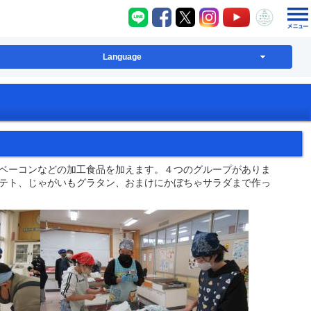
八千代町LINE
八千代町Facebook
八千代町X
八千代町Instagram
八千代町YouT
八千代
Language
ベーコンなどの加工食品を加えます。４つのグループがありま
テト、じゃがいもグラタン、おまけにかぼちゃサラダまで作っ