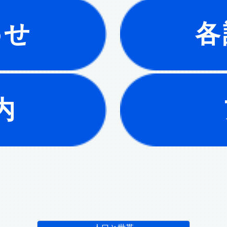
わせ
各
内