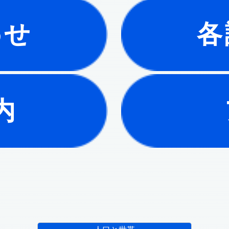
わせ
各
内