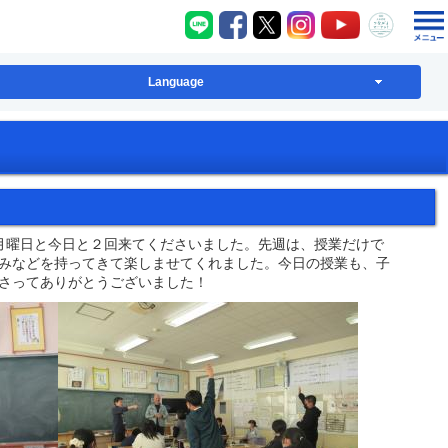
八千代町LINE
八千代町Facebook
八千代町X
八千代町Instagram
八千代町YouT
八千代
Language
月曜日と今日と２回来てくださいました。先週は、授業だけで
みなどを持ってきて楽しませてくれました。今日の授業も、子
さってありがとうございました！