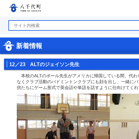
八千代町公式ホームページ
新着情報
12／23 ALTのジェイソン先生
本校のALTのポール先生がアメリカに帰国している間、代わ
なくクラブ活動のバドミントンクラブにも顔を出し、一緒にバ
供たちにゲーム形式で英会話や単語を話すように仕向けてくれ