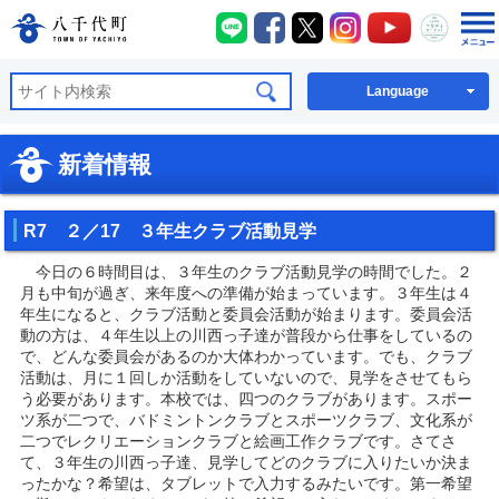
八千代町LINE
八千代町Facebook
八千代町X
八千代町Instagra
八千代町You
八千代
八千代町公式ホームページ
Language
新着情報
R7 ２／17 ３年生クラブ活動見学
今日の６時間目は、３年生のクラブ活動見学の時間でした。２
月も中旬が過ぎ、来年度への準備が始まっています。３年生は４
年生になると、クラブ活動と委員会活動が始まります。委員会活
動の方は、４年生以上の川西っ子達が普段から仕事をしているの
で、どんな委員会があるのか大体わかっています。でも、クラブ
活動は、月に１回しか活動をしていないので、見学をさせてもら
う必要があります。本校では、四つのクラブがあります。スポー
ツ系が二つで、バドミントンクラブとスポーツクラブ、文化系が
二つでレクリエーションクラブと絵画工作クラブです。さてさ
て、３年生の川西っ子達、見学してどのクラブに入りたいか決ま
ったかな？希望は、タブレットで入力するみたいです。第一希望