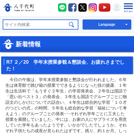
八千代町LINE
八千代町Facebook
八千代町X
八千代町Instagra
八千代町You
八千代
八千代町公式ホームページ
Language
新着情報
R7 ２／20 学年末授業参観＆懇談会、お疲れさまでし
た！
今日の午後は、学年末授業参観と懇談会が行われました。６年
生は体育館で跳び箱の授業でできるようになった技の披露、１年
生は生活科で「もうすぐ２年生」の学習発表会、２年生は国語で
「思い出ベスト３」の発表会、３年生も国語でグループごとに物
語文のしかけについての話合い、４年生は総合的な学習「１０才
のつどいの式」の時間、５年生も総合的な学習「福祉について考
えよう」のグループごとの発表･･･それぞれ学年ごとに工夫した
授業を展開していました。中には、お家の人にサプライズを用意
していた学年もあったようです。いかがでしたでしょうか。それ
ぞれ子供たちの成長が見られたはずです。残り、約１か月。しっ