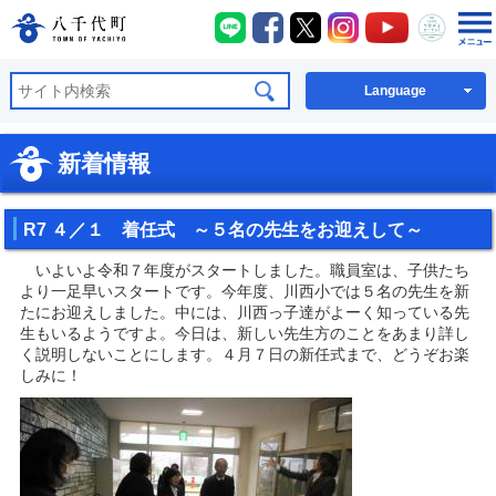
八千代町LINE
八千代町Facebook
八千代町X
八千代町Instagra
八千代町You
八千代
八千代町公式ホームページ
Language
新着情報
R7 ４／１ 着任式 ～５名の先生をお迎えして～
いよいよ令和７年度がスタートしました。職員室は、子供たち
より一足早いスタートです。今年度、川西小では５名の先生を新
たにお迎えしました。中には、川西っ子達がよーく知っている先
生もいるようですよ。今日は、新しい先生方のことをあまり詳し
く説明しないことにします。４月７日の新任式まで、どうぞお楽
しみに！