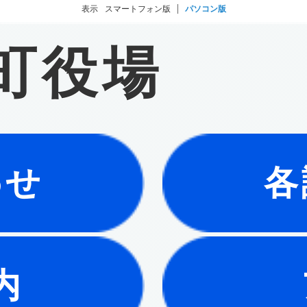
表示
スマートフォン版
パソコン版
町役場
わせ
各
内