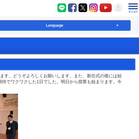
八千代町LINE
八千代町Facebook
八千代町X
八千代町Instagram
八千代町YouT
八千代
Language
ます。どうぞよろしくお願いします。また、新任式の後には始
期待でワクワクした1日でした。明日から授業も始まります。今