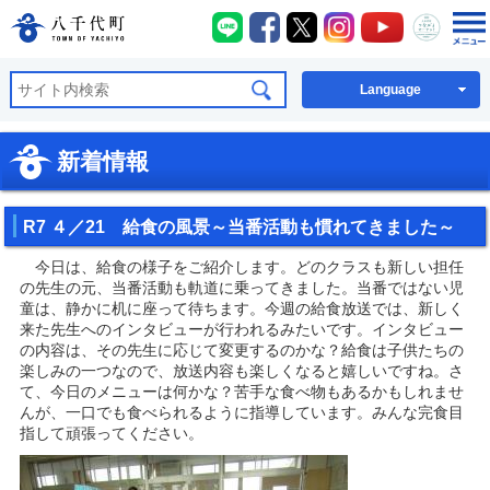
八千代町LINE
八千代町Facebook
八千代町X
八千代町Instagra
八千代町You
八千代
八千代町公式ホームページ
Language
新着情報
R7 ４／21 給食の風景～当番活動も慣れてきました～
今日は、給食の様子をご紹介します。どのクラスも新しい担任
の先生の元、当番活動も軌道に乗ってきました。当番ではない児
童は、静かに机に座って待ちます。今週の給食放送では、新しく
来た先生へのインタビューが行われるみたいです。インタビュー
の内容は、その先生に応じて変更するのかな？給食は子供たちの
楽しみの一つなので、放送内容も楽しくなると嬉しいですね。さ
て、今日のメニューは何かな？苦手な食べ物もあるかもしれませ
んが、一口でも食べられるように指導しています。みんな完食目
指して頑張ってください。